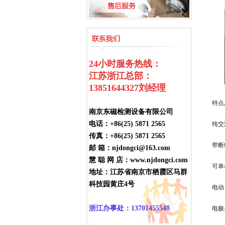
24小时服务热线：
江苏浙江总部：
13851644327
刘经理
特点
南京东磁检测设备有限公司
电话：+86(25) 5871 2565
纯交
传真：+86(25) 5871 2565
带断
邮 箱：njdongci@163.com
慧 聪 网 店：www.njdongci.com
可单
地址：江苏省南京市栖霞区马群
科技园黄庄4号
电动
浙江办事处：13701455548
电极