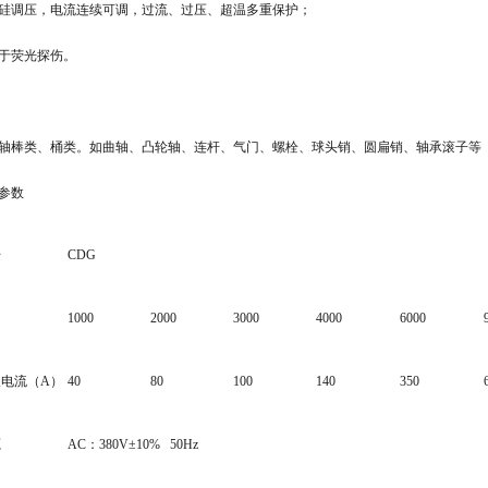
硅调压，电流连续可调，过流、过压、超温多重保护；
于荧光探伤。
轴棒类、桶类。如曲轴、凸轮轴、连杆、气门、螺栓、球头销、圆扁销、轴承滚子等
参数
号
CDG
1000
2000
3000
4000
6000
入电流（A）
40
80
100
140
350
源
AC：380V±10% 50Hz