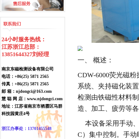
24小时服务热线：
江苏浙江总部：
13851644327
刘经理
一、 概述：
南京东磁检测设备有限公司
CDW-6000荧
电话：+86(25) 5871 2565
传真：+86(25) 5871 2565
系统、夹持磁化装置
邮 箱：njdongci@163.com
检测由铁磁性材料制
慧 聪 网 店：www.njdongci.com
地址：江苏省南京市栖霞区马群
造、加工、疲劳等各
科技园黄庄4号
本设备采用手动、自
浙江办事处：13701455548
C）集中控制。手动