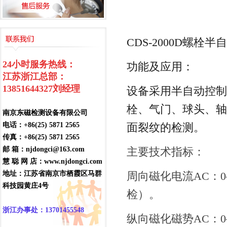
CDS-2000D
螺栓半自
24小时服务热线：
功能及应用：
江苏浙江总部：
13851644327
刘经理
设备采用半自动控制
栓、气门、球头、轴
南京东磁检测设备有限公司
电话：+86(25) 5871 2565
面裂纹的检测。
传真：+86(25) 5871 2565
邮 箱：njdongci@163.com
主要技术指标
：
慧 聪 网 店：www.njdongci.com
地址：江苏省南京市栖霞区马群
周向磁化电流
AC
：
科技园黄庄4号
检）。
浙江办事处：13701455548
纵向磁化磁势
AC
：
0