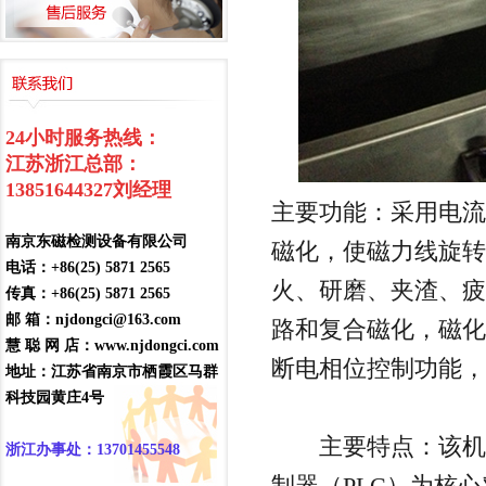
24小时服务热线：
江苏浙江总部：
13851644327
刘经理
主要功能：采用电流
南京东磁检测设备有限公司
磁化，使磁力线旋转
电话：+86(25) 5871 2565
火、研磨、夹渣、疲
传真：+86(25) 5871 2565
邮 箱：njdongci@163.com
路和复合磁化，磁化
慧 聪 网 店：www.njdongci.com
断电相位控制功能，
地址：江苏省南京市栖霞区马群
科技园黄庄4号
主要特点：该机为
浙江办事处：13701455548
制器（PLC）为核