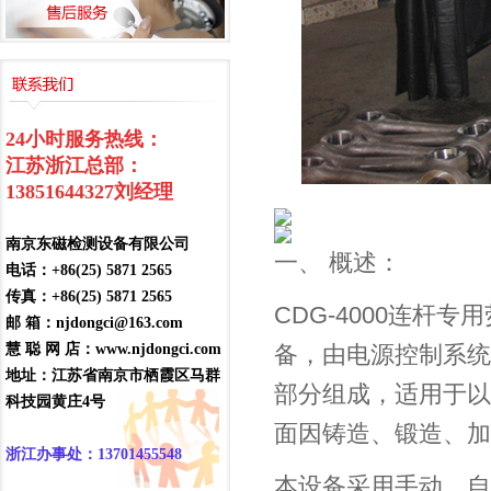
24小时服务热线：
江苏浙江总部：
13851644327
刘经理
南京东磁检测设备有限公司
一、 概述：
电话：+86(25) 5871 2565
传真：+86(25) 5871 2565
CDG-4000连
邮 箱：njdongci@163.com
慧 聪 网 店：www.njdongci.com
备，由电源控制系统
地址：江苏省南京市栖霞区马群
部分组成，适用于以
科技园黄庄4号
面因铸造、锻造、加
浙江办事处：13701455548
本设备采用手动、自