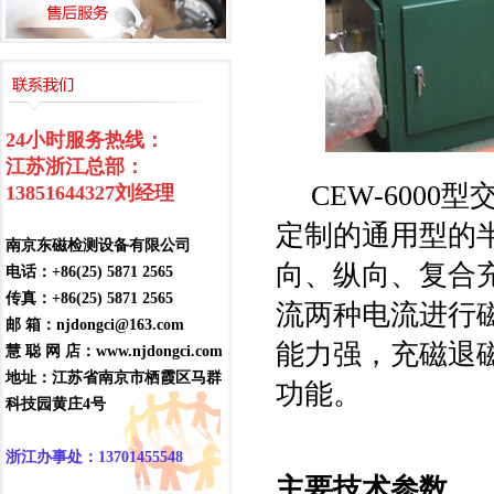
24小时服务热线：
江苏浙江总部：
CEW-600
13851644327
刘经理
定制的通用型的
南京东磁检测设备有限公司
向、纵向、复合
电话：+86(25) 5871 2565
传真：+86(25) 5871 2565
流两种电流进行
邮 箱：njdongci@163.com
能力强，充磁退
慧 聪 网 店：www.njdongci.com
地址：江苏省南京市栖霞区马群
功能。
科技园黄庄4号
浙江办事处：13701455548
主要技术参数