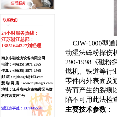
24小时服务热线：
江苏浙江总部：
CJW-100
13851644327
刘经理
动湿法磁粉探伤
南京东磁检测设备有限公司
290-1998《磁
电话：+86(25) 5871 2565
燃机、铁道等行
传真：+86(25) 5871 2565
邮 箱：njdongci@163.com
零件内外表面及
慧 聪 网 店：www.njdongci.com
劳而产生的裂痕
地址：江苏省南京市栖霞区马群
科技园黄庄4号
陷不可用此法检
主要技术参数：
浙江办事处：13701455548