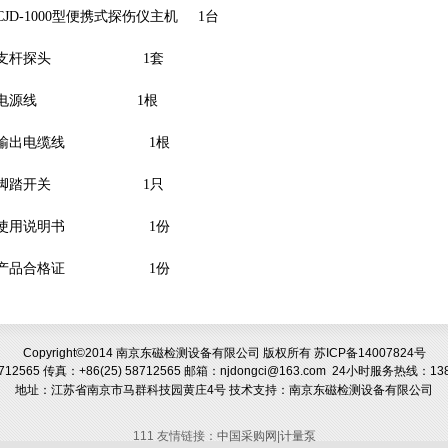
CJD-1000型便携式探伤仪主机 1台
、支杆探头 1套
、电源线 1根
、输出电缆线 1根
、脚踏开关 1只
、使用说明书 1份
、产品合格证 1份
Copyright©2014 南京东磁检测设备有限公司 版权所有 苏ICP备14007824号
712565
传真：+86(25) 58712565
邮箱：njdongci@163.com
24小时服务热线：
13
地址：
江苏省南京市马群科技园黄庄4号
技术支持：南京东磁检测设备有限公司
111 友情链接：
中国采购网
|
计量泵