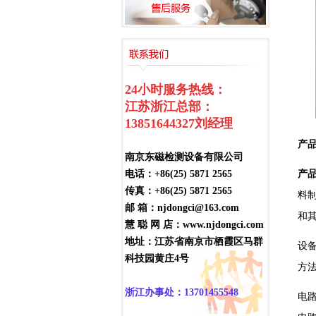
24小时服务热线：
江苏浙江总部：
13851644327
刘经理
产品
南京东磁检测设备有限公司
电话：+86(25) 5871 2565
产
传真：+86(25) 5871 2565
料
邮 箱：njdongci@163.com
和
慧 聪 网 店：www.njdongci.com
地址：江苏省南京市栖霞区马群
设
科技园黄庄4号
方
浙江办事处：13701455548
电