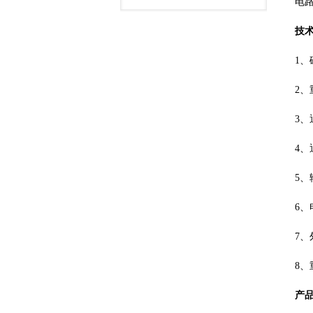
电
技
1、
2、
3、
4、
5、
6、
7、
8、
产