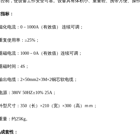
路控制，使设备工作安全可靠。设备具有体积小、重量轻、携带方便、操
术指标：
磁化电流：0－1000A（有效值） 连续可调；
重复使用率：≥25%；
退磁电流：1000－0A（有效值）连续可调；
退磁时间：4S；
输出电缆：2×50mm2×3M×2铜芯软电缆；
电源：380V 50HZ±10% 25A；
外型尺寸：350（长）×210（宽）×300（高）ｍｍ；
重量：约25Kg。
品成套性：